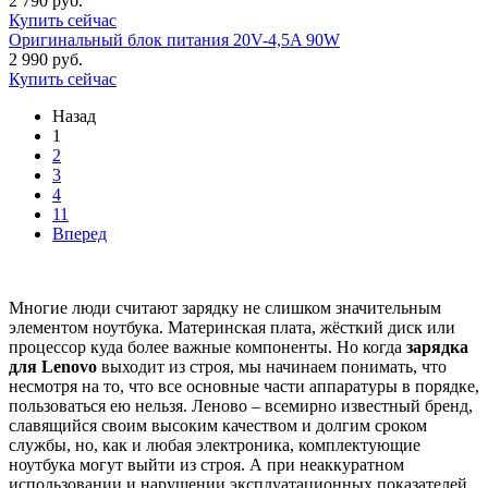
2 790 руб.
Купить сейчас
Оригинальный блок питания 20V-4,5A 90W
2 990 руб.
Купить сейчас
Назад
1
2
3
4
11
Вперед
Многие люди считают зарядку не слишком значительным
элементом ноутбука. Материнская плата, жёсткий диск или
процессор куда более важные компоненты. Но когда
зарядка
для Lenovo
выходит из строя, мы начинаем понимать, что
несмотря на то, что все основные части аппаратуры в порядке,
пользоваться ею нельзя. Леново – всемирно известный бренд,
славящийся своим высоким качеством и долгим сроком
службы, но, как и любая электроника, комплектующие
ноутбука могут выйти из строя. А при неаккуратном
использовании и нарушении эксплуатационных показателей