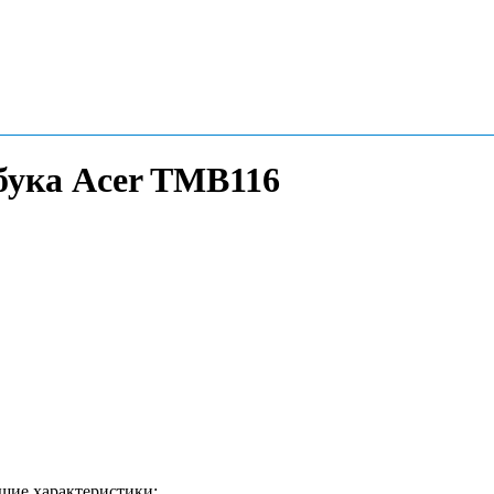
тбука Acer TMB116
щие характеристики: