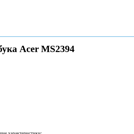
бука Acer MS2394
щие характеристики: