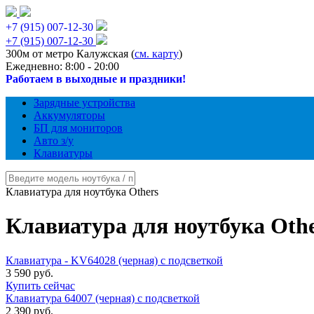
+7 (915) 007-12-30
+7 (915) 007-12-30
300м от метро Калужская (
см. карту
)
Ежедневно: 8:00 - 20:00
Работаем в выходные и праздники!
Зарядные устройства
Аккумуляторы
БП для мониторов
Авто з/у
Клавиатуры
Клавиатура для ноутбука Others
Клавиатура для ноутбука Oth
Клавиатура - KV64028 (черная) с подсветкой
3 590 руб.
Купить сейчас
Клавиатура 64007 (черная) с подсветкой
2 390 руб.