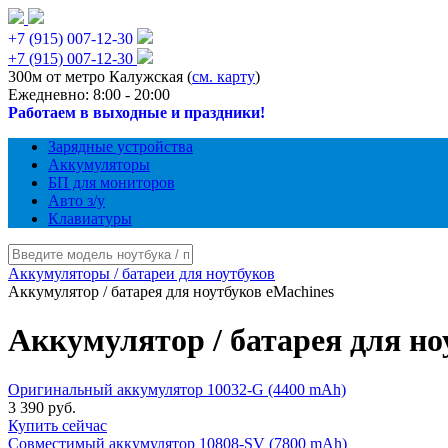
+7 (915) 007-12-30
+7 (915) 007-12-30
300м от метро Калужская (
см. карту
)
Ежедневно: 8:00 - 20:00
Работаем в выходные и праздники!
Зарядные устройства
Аккумуляторы
БП для мониторов
Авто з/у
Клавиатуры
Аккумуляторы / батареи для ноутбуков
Аккумулятор / батарея для ноутбуков eMachines
Аккумулятор / батарея для но
Оригинальный аккумулятор 10032-G (4400 mAh)
3 390 руб.
Купить сейчас
Совместимый аккумулятор 10808-SV (7800 mAh)