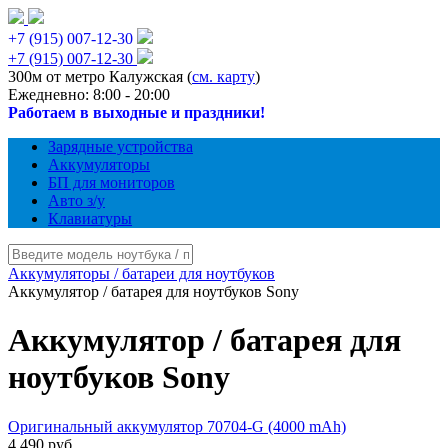
+7 (915) 007-12-30
+7 (915) 007-12-30
300м от метро Калужская (
см. карту
)
Ежедневно: 8:00 - 20:00
Работаем в выходные и праздники!
Зарядные устройства
Аккумуляторы
БП для мониторов
Авто з/у
Клавиатуры
Аккумуляторы / батареи для ноутбуков
Аккумулятор / батарея для ноутбуков Sony
Аккумулятор / батарея для
ноутбуков Sony
Оригинальный аккумулятор 70704-G (4000 mAh)
4 490 руб.