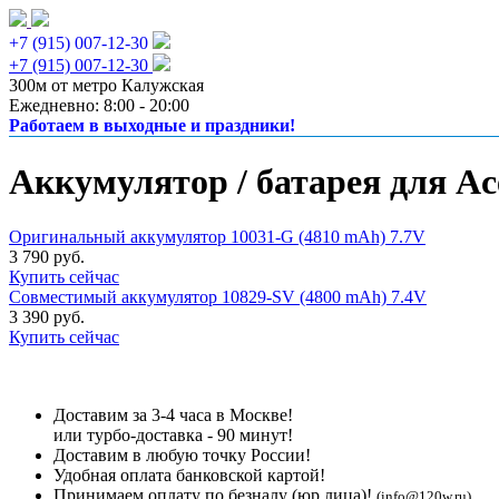
+7 (915) 007-12-30
+7 (915) 007-12-30
300м от метро Калужская
Ежедневно: 8:00 - 20:00
Работаем в выходные и праздники!
Аккумулятор / батарея для Ac
Оригинальный аккумулятор 10031-G (4810 mAh) 7.7V
3 790 руб.
Купить сейчас
Совместимый аккумулятор 10829-SV (4800 mAh) 7.4V
3 390 руб.
Купить сейчас
Доставим за 3-4 часа в Москве!
или турбо-доставка - 90 минут!
Доставим в любую точку России!
Удобная оплата банковской картой!
Принимаем оплату по безналу (юр лица)!
(info@120w.ru)