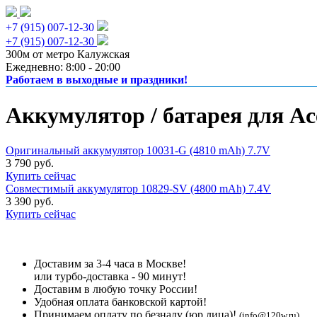
+7 (915) 007-12-30
+7 (915) 007-12-30
300м от метро Калужская
Ежедневно: 8:00 - 20:00
Работаем в выходные и праздники!
Аккумулятор / батарея для Ac
Оригинальный аккумулятор 10031-G (4810 mAh) 7.7V
3 790 руб.
Купить сейчас
Совместимый аккумулятор 10829-SV (4800 mAh) 7.4V
3 390 руб.
Купить сейчас
Доставим за 3-4 часа в Москве!
или турбо-доставка - 90 минут!
Доставим в любую точку России!
Удобная оплата банковской картой!
Принимаем оплату по безналу (юр лица)!
(info@120w.ru)