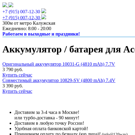
+7 (915) 007-12-30
+7 (915) 007-12-30
300м от метро Калужская
Ежедневно: 8:00 - 20:00
Работаем в выходные и праздники!
Аккумулятор / батарея для Ac
Оригинальный аккумулятор 10031-G (4810 mAh) 7.7V
3 790 руб.
Купить сейчас
Совместимый аккумулятор 10829-SV (4800 mAh) 7.4V
3 390 руб.
Купить сейчас
Доставим за 3-4 часа в Москве!
или турбо-доставка - 90 минут!
Доставим в любую точку России!
Удобная оплата банковской картой!
Принимаем оплату по безналу (юр лица)!
(info@120w.ru)