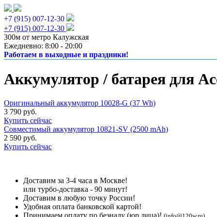
+7 (915) 007-12-30
+7 (915) 007-12-30
300м от метро Калужская
Ежедневно: 8:00 - 20:00
Работаем в выходные и праздники!
Аккумулятор / батарея для Ac
Оригинальный аккумулятор 10028-G (37 Wh)
3 790 руб.
Купить сейчас
Совместимый аккумулятор 10821-SV (2500 mAh)
2 590 руб.
Купить сейчас
Доставим за 3-4 часа в Москве!
или турбо-доставка - 90 минут!
Доставим в любую точку России!
Удобная оплата банковской картой!
Принимаем оплату по безналу (юр лица)!
(info@120w.ru)