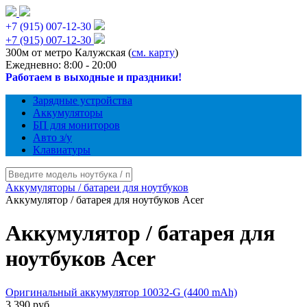
+7 (915) 007-12-30
+7 (915) 007-12-30
300м от метро Калужская (
см. карту
)
Ежедневно: 8:00 - 20:00
Работаем в выходные и праздники!
Зарядные устройства
Аккумуляторы
БП для мониторов
Авто з/у
Клавиатуры
Аккумуляторы / батареи для ноутбуков
Аккумулятор / батарея для ноутбуков Acer
Аккумулятор / батарея для
ноутбуков Acer
Оригинальный аккумулятор 10032-G (4400 mAh)
3 390 руб.